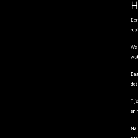
H
Een
rus
We 
wat
Daa
dat 
Tij
en 
Na 
ech