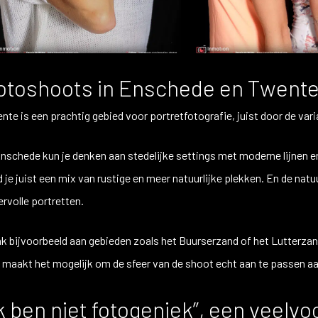
otoshoots in Enschede en Twent
nte is een prachtig gebied voor portretfotografie, juist door de varia
Enschede kun je denken aan stedelijke settings met moderne lijnen e
d je juist een mix van rustige en meer natuurlijke plekken. En de n
ervolle portretten.
k bijvoorbeeld aan gebieden zoals het Buurserzand of het Lutterzan
 maakt het mogelijk om de sfeer van de shoot echt aan te passen aan 
Ik ben niet fotogeniek”, een veelv