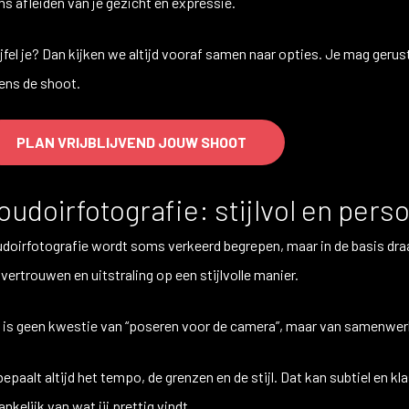
s afleiden van je gezicht en expressie.
jfel je? Dan kijken we altijd vooraf samen naar opties. Je mag ger
dens de shoot.
PLAN VRIJBLIJVEND JOUW SHOOT
oudoirfotografie: stijlvol en perso
doirfotografie wordt soms verkeerd begrepen, maar in de basis draa
fvertrouwen en uitstraling op een stijlvolle manier.
 is geen kwestie van “poseren voor de camera”, maar van samenwerk
 bepaalt altijd het tempo, de grenzen en de stijl. Dat kan subtiel en k
ankelijk van wat jij prettig vindt.