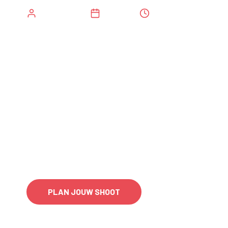
Dennis de Wolde
8 May 2026
5 minutes
Twijfel je al een tijdje over het boeken van een fotoshoot i
wat je kunt verwachten? Je bent zeker niet de enige.
Veel mensen uit Enschede, Hengelo, Oldenzaal en de rest v
voor een portretshoot zeggen precies hetzelfde: ze hebben
fotoshoot gedaan, vinden poseren spannend of twijfelen of 
Dat gevoel is heel normaal. En het goede nieuws is: het is
voor bedoeld is.
PLAN JOUW SHOOT