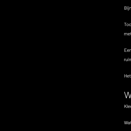
Bij
Toc
met
Een
rui
Het
W
Kle
Wat