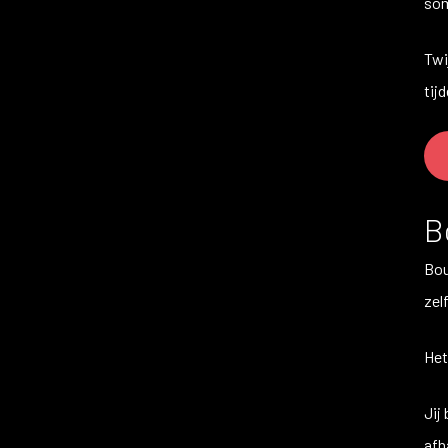
som
Twi
tij
B
Bou
zel
Het
Jij
afh