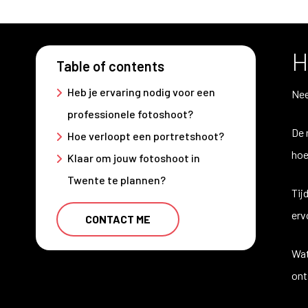
H
Table of contents
Heb je ervaring nodig voor een
Nee
professionele fotoshoot?
De 
Hoe verloopt een portretshoot?
hoe
Klaar om jouw fotoshoot in
Twente te plannen?
Tij
erv
CONTACT ME
Wat
ont