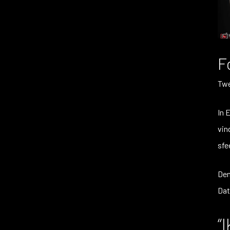
F
Twe
In 
vin
sfe
Den
Dat
“