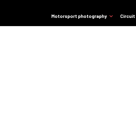
Motorsport photography
Circuit
nte? Alles wat je moet weten
 een
en in
wat je